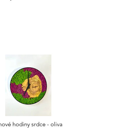
ové hodiny srdce - oliva
Rychlý náhled