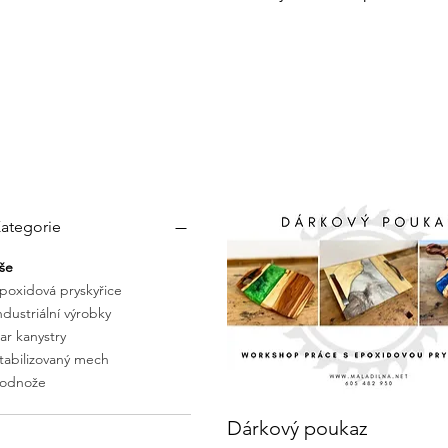
ategorie
še
poxidová pryskyřice
ndustriální výrobky
ar kanystry
tabilizovaný mech
odnože
Dárkový poukaz
Rychlý náhled