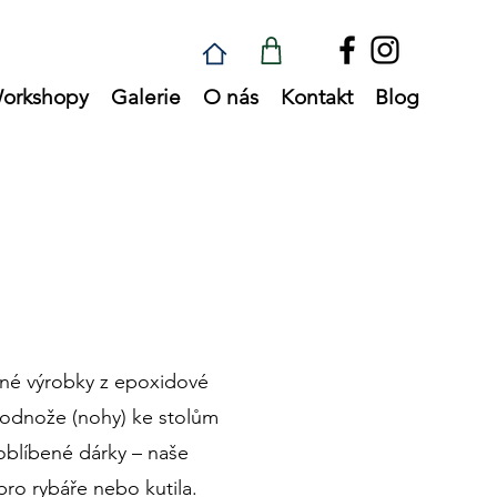
orkshopy
Galerie
O nás
Kontakt
Blog
né výrobky z epoxidové
 podnože (nohy) ke stolům
 oblíbené dárky – naše
pro rybáře nebo kutila.