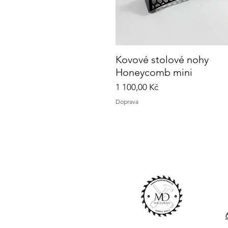
Kovové stolové nohy
Rychlý náhled
Honeycomb mini
Cena
1 100,00 Kč
Doprava