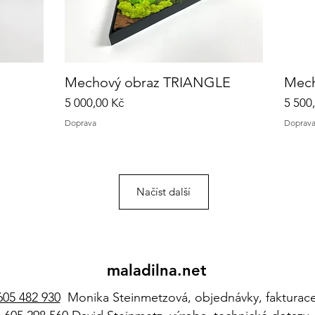
Mechový obraz TRIANGLE
Rychlý náhled
Mec
Cena
Cena
5 000,00 Kč
5 500
Doprava
Doprav
Načíst další
maladilna.net
605 482 930
Monika Steinmetzová, objednávky, fakturac