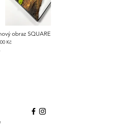
hový obraz SQUARE
Rychlý náhled
,00 Kč
a
e