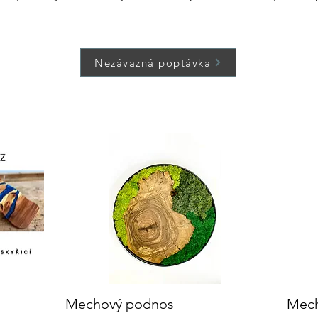
Nezávazná poptávka
Mechový podnos
Rychlý náhled
Mech