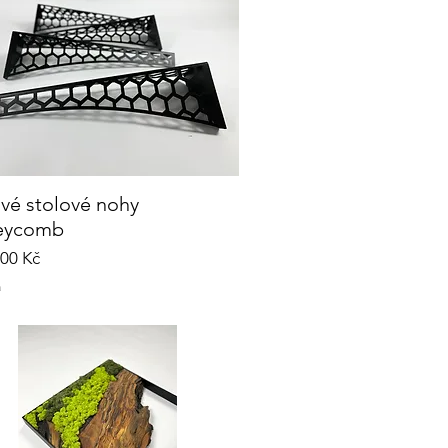
vé stolové nohy
Rychlý náhled
eycomb
,00 Kč
a