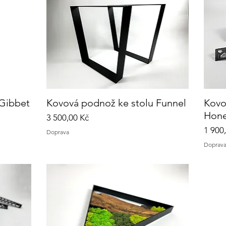
 Gibbet
Kovová podnož ke stolu Funnel
Rychlý náhled
Kovo
Hon
Cena
3 500,00 Kč
Cena
1 900
Doprava
Doprav