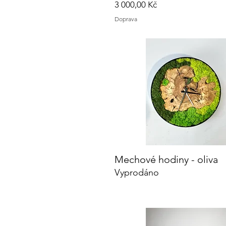
Cena
3 000,00 Kč
Doprava
Mechové hodiny - oliva
Rychlý náhled
Vyprodáno