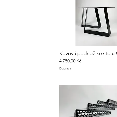
Kovová podnož ke stolu
Rychlý náhled
Cena
4 750,00 Kč
Doprava