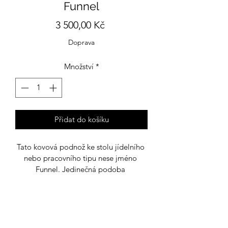
Funnel
Cena
3 500,00 Kč
Doprava
Množství
*
Přidat do košíku
Tato kovová podnož ke stolu jídelního 
nebo pracovního tipu nese jméno 
Funnel. Jedinečná podoba 
lichoběžníku přináší do vašeho 
prostoru moderní estetiku a 
sofistikovanou atmosféru. Vyvážený 
tvar podnože s rovnými a šikmými 
stranami vytváří harmonický kontrast, 