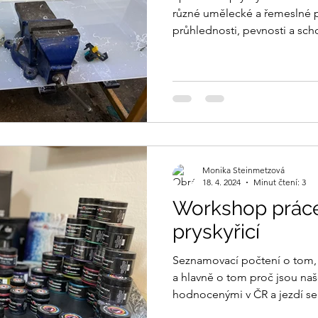
různé umělecké a řemeslné p
průhlednosti, pevnosti a scho
Monika Steinmetzová
18. 4. 2024
Minut čtení: 3
Workshop práce
pryskyřicí
Seznamovací počtení o tom, 
a hlavně o tom proč jsou na
hodnocenými v ČR a jezdí se 