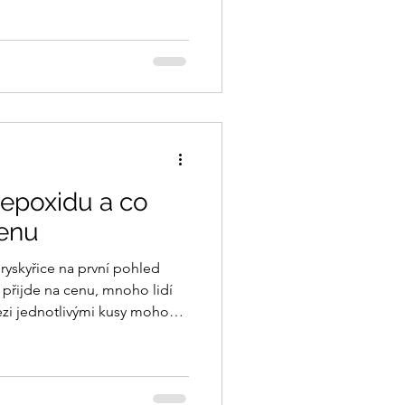
není složitá — stačí
pravidel. Pravidelné čištění
é čištění si vystačíte s
vodou a jemným prostředkem
stěte abrazivními houb
z epoxidu a co
cenu
ryskyřice na první pohled
přijde na cenu, mnoho lidí
mezi jednotlivými kusy mohou
000 Kč a jiný klidně 80 000 Kč