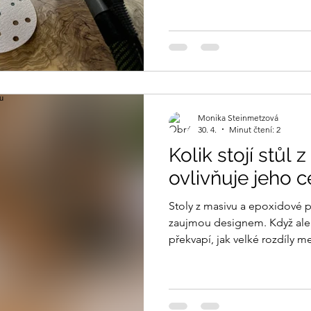
že údržba epoxidového stolu 
dodržovat několik základních 
bez agresivní chemie Pro běžn
měkkým hadříkem, vlažnou 
na nádobí. Povrch nikdy neči
Monika Steinmetzová
30. 4.
Minut čtení: 2
Kolik stojí stůl 
ovlivňuje jeho 
Stoly z masivu a epoxidové p
zaujmou designem. Když ale 
překvapí, jak velké rozdíly 
být. Proč jeden stůl stojí 15 
nebo víc?