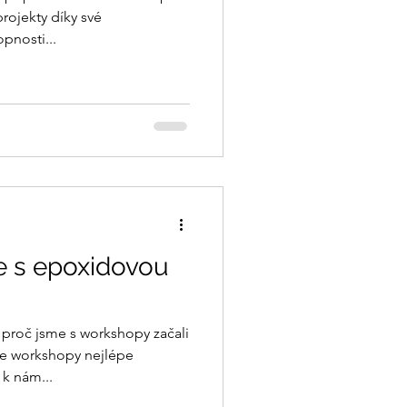
rojekty díky své
pnosti...
 s epoxidovou
proč jsme s workshopy začali
še workshopy nejlépe
k nám...