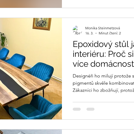
Monika Steinmetzová
16. 3.
Minut čtení: 2
Epoxidový stůl 
interiéru: Proč s
více domácnost
Designéři ho milují protože s
pigmentů skvěle kombinovat s
Zákazníci ho zbožňují, protože každý stůl je origin
žádné dva kusy nejsou stejné
umělecké dílo.