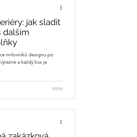
eriéry: jak sladit
s dalším
lňky
rdce milovníků designu po
 výrazné a každý kus je
.
há zakázková