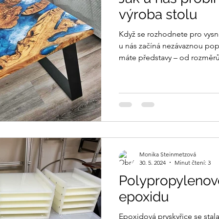
výroba stolu
Když se rozhodnete pro vysně
u nás začíná nezávaznou pop
máte představy – od rozměrů,
detaily, které dělají váš stůl
Monika Steinmetzová
30. 5. 2024
Minut čtení: 3
Polypropylenové
epoxidu
Epoxidová pryskyřice se sta