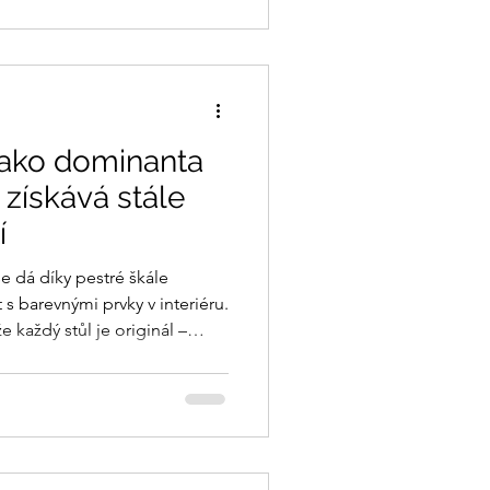
jako dominanta
i získává stále
í
e dá díky pestré škále
 barevnými prvky v interiéru.
ál –
 a zákazník má svoje