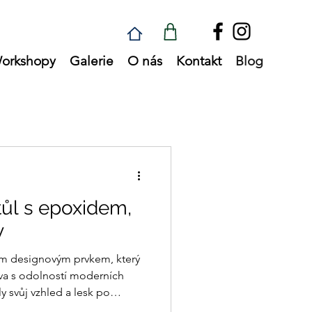
orkshopy
Galerie
O nás
Kontakt
Blog
tůl s epoxidem,
y
ým designovým prvkem, který
eva s odolností moderních
ly svůj vzhled a lesk po
ou péči. Dobrou zprávou je,