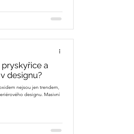
 pryskyřice a
o v designu?
epoxidem nejsou jen trendem,
nteriérového designu. Masivní