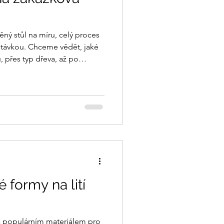
ný stůl na míru, celý proces
távkou. Chceme vědět, jaké
 přes typ dřeva, až po
 jedinečným.
 formy na lití
la populárním materiálem pro