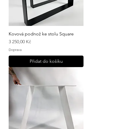
Kovová podnož ke stolu Square
Cena
3 250,00 Kč
Doprava
Přidat do košíku