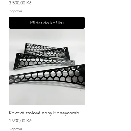
Cena
3 500,00 Kč
Doprava
Přidat do košíku
Kovové stolové nohy Honeycomb
Cena
1 900,00 Kč
Doprava