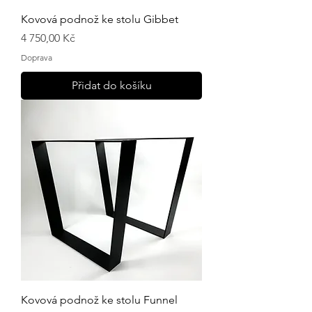
Kovová podnož ke stolu Gibbet
Cena
4 750,00 Kč
Doprava
Přidat do košíku
Kovová podnož ke stolu Funnel