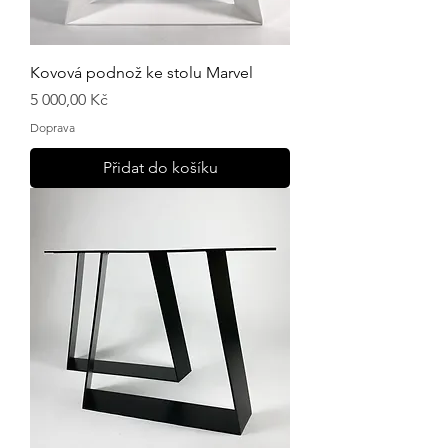
Kovová podnož ke stolu Marvel
Cena
5 000,00 Kč
Doprava
Přidat do košíku