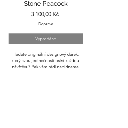
Stone Peacock
Cena
3 100,00 Kč
Doprava
Vyprodáno
Hledáte originální designový dárek, 
který svou jedinečností oslní každou 
návštěvu? Pak vám rádi nabídneme 
jedno z našich epoxidových 
servírovacích prkének.
Toto epoxidové prkénko je ze série 
„Stone“, kdy jsme se tvarem snažili 
napodobit obrys kamene.
Použito bylo švestkové dřevo ve 
spojení s Ice Cast epoxidem z USA. 
Barvu nám doladil pigment „Peacock“ 