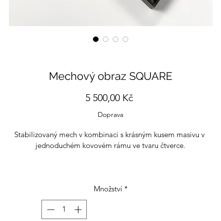
Mechový obraz SQUARE
Cena
5 500,00 Kč
Doprava
Stabilizovaný mech v kombinaci s krásným kusem masivu v 
jednoduchém kovovém rámu ve tvaru čtverce.
oužíte po minimalismu? Hledáte designové kousky? Chcete vnést d
ostoru kousek přírody? Mechové obrazy splňují všechna tato kritéria
umí toho daleko víc! Mech dokáže stabilizovat vlhokst vzduchu v 
Množství
*
stnosti, pohlcovat hluk, je hypoalergení, pohlcuje bakterie a dokon
vzduch čistí!